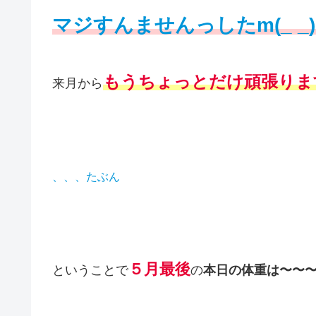
マジすんませんっしたm(_ _
来月から
、、、たぶん
５月最後
ということで
の
本日の体重は〜〜