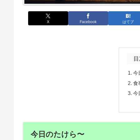
X
Facebook
はてブ
目
今
食
今
今日のたけら〜