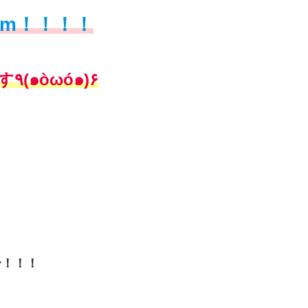
)m！！！！
もうちょっとだけ頑張ります٩(๑òωó๑)۶
〜！！！