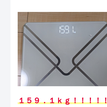
１５９．１ｋｇ！！！！