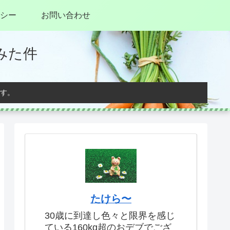
シー
お問い合わせ
みた件
す。
たけら〜
30歳に到達し色々と限界を感じ
ている160kg超のおデブでござ