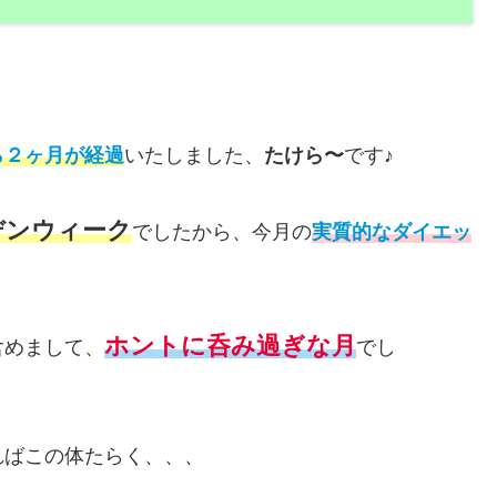
ら２ヶ月が経過
いたしました、
たけら〜
です♪
デンウィーク
でしたから、今月の
実質的なダイエッ
ホントに呑み過ぎな月
含めまして、
でし
ればこの体たらく、、、