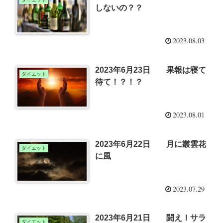
しないの？？
2023.08.03
2023年6月23日 果報は寝て
ダイエット
待て！？！？
2023.08.01
2023年6月22日 月に叢雲花
ダイエット
に風
2023.07.29
2023年6月21日 闘え！サラ
ダイエット