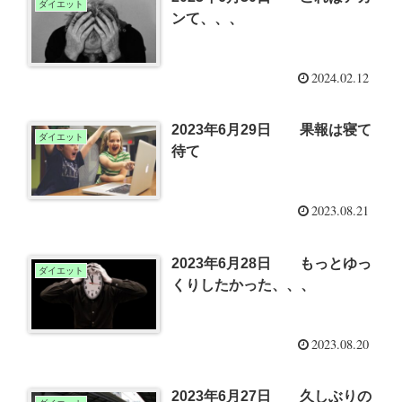
ダイエット
ンて、、、
2024.02.12
2023年6月29日 果報は寝て
ダイエット
待て
2023.08.21
2023年6月28日 もっとゆっ
ダイエット
くりしたかった、、、
2023.08.20
2023年6月27日 久しぶりの