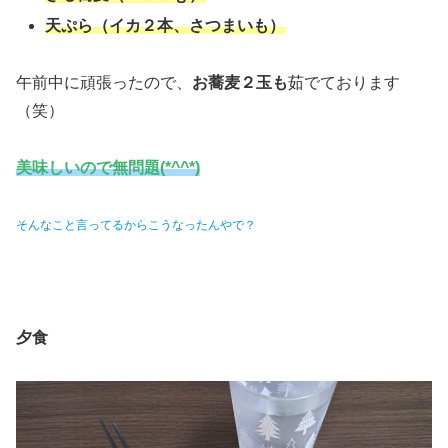
天ぷら（イカ２本、さつまいも）
午前中に頑張ったので、
お蕎麦２玉も
茹でております
（笑）
美味しいので無問題(*^^*)
そんなこと言ってるからこうなったんやで？
夕食