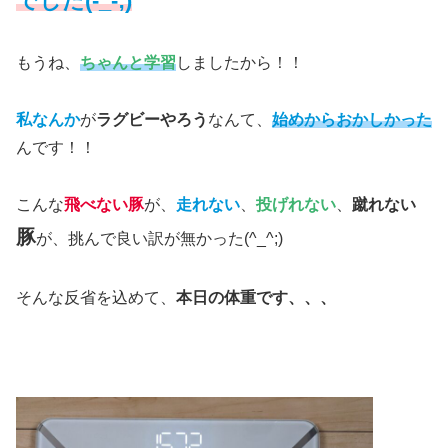
でした(-_-;)
もうね、
ちゃんと学習
しましたから！！
私なんか
が
ラグビーやろう
なんて、
始めからおかしかった
んです！！
こんな
飛べない豚
が、
走れない
、
投げれない
、
蹴れない
豚
が、挑んで良い訳が無かった(^_^;)
そんな反省を込めて、
本日の体重です、、、