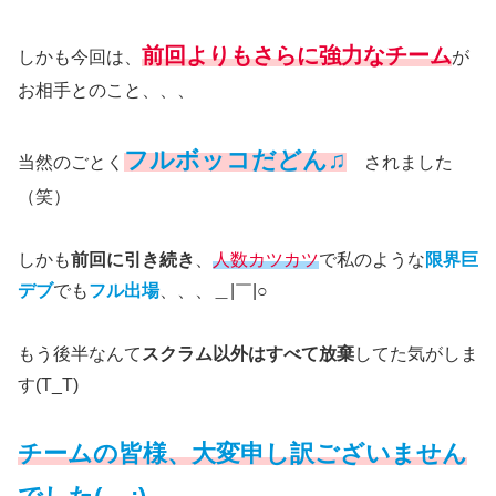
前回よりもさらに強力なチーム
しかも今回は、
が
お相手とのこと、、、
フルボッコだどん♫
当然のごとく
されました
（笑）
しかも
前回に引き続き
、
人数カツカツ
で私のような
限界巨
デブ
でも
フル出場
、、、＿|￣|○
もう後半なんて
スクラム以外はすべて放棄
してた気がしま
す(T_T)
チームの皆様、大変申し訳ございません