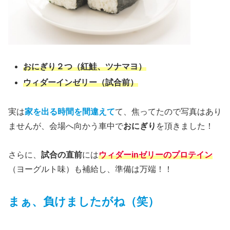
おにぎり２つ（紅鮭、ツナマヨ）
ウィダーインゼリー（試合前）
実は
家を出る時間を間違えて
て、焦ってたので写真はあり
ませんが、会場へ向かう車中で
おにぎり
を頂きました！
さらに、
試合の直前
には
ウィダーinゼリーのプロテイン
（ヨーグルト味）も補給し、準備は万端！！
まぁ、負けましたがね（笑）