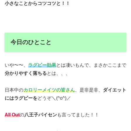
小さなことからコツコツと！！
今日のひとこと
いや〜〜、
ラグビー効果
とは凄いもんで、まさかここまで
分かりやすく落ちる
とは、、、
日本中の
カロリーメイツの皆さん
、是非是非、
ダイエット
にはラグビーを
どうぞ＼(^o^)／
All Out
の
八王子パイセン
も言ってました！！