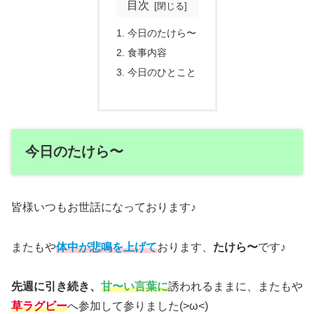
目次
今日のたけら〜
食事内容
今日のひとこと
今日のたけら〜
皆様いつもお世話になっております♪
またもや
体中が悲鳴を上げて
おります、
たけら〜
です♪
先週に引き続き、
甘〜い言葉に
誘われるままに、またもや
草ラグビー
へ参加して参りました(>ω<)