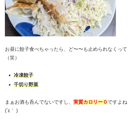
お昼に餃子食べちゃったら、ど〜〜も止められなくって
（笑）
冷凍餃子
千切り野菜
まぁお酒も呑んでないですし、
実質カロリー０
ですよね
(´ε｀ )