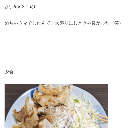
さい٩(๑´3｀๑)۶
めちゃウマでしたんで、大盛りにしときゃ良かった（笑）
夕食