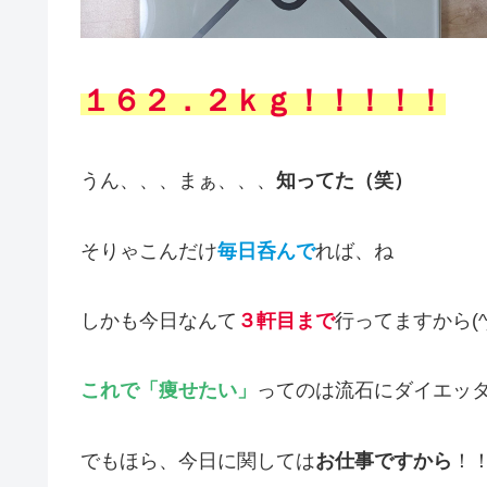
１６２．２ｋｇ！！！！！
うん、、、まぁ、、、
知ってた（笑）
そりゃこんだけ
毎日呑んで
れば、ね
しかも今日なんて
３軒目まで
行ってますから(^_
これで「痩せたい」
ってのは流石にダイエッ
でもほら、今日に関しては
お仕事ですから
！