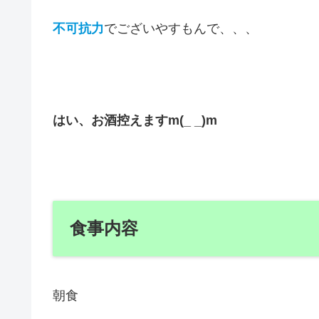
不可抗力
でございやすもんで、、、
はい、お酒控えますm(_ _)m
食事内容
朝食