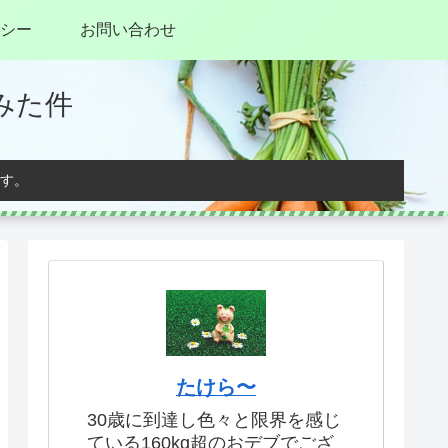
シー
お問い合わせ
みた件
す。
たけら〜
30歳に到達し色々と限界を感じ
ている160kg超のおデブでござ