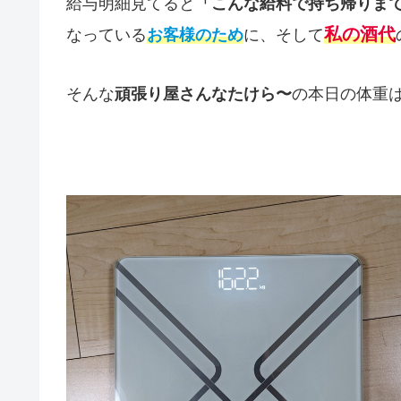
給与明細見てると
「こんな給料で持ち帰りま
私の酒代
なっている
お客様のため
に、そして
そんな
頑張り屋さんなたけら〜
の本日の体重