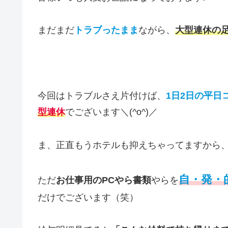
まだまだ
トラブったまま
ながら、
大型連休の
今回はトラブルさえ片付けば、
1日2日の平日
型連休
でございます＼(^o^)／
ま、正直もうホテルも抑えちゃってますから
自・発・
ただ
お仕事用のPCやら書類
やらを
だけでございます（笑）