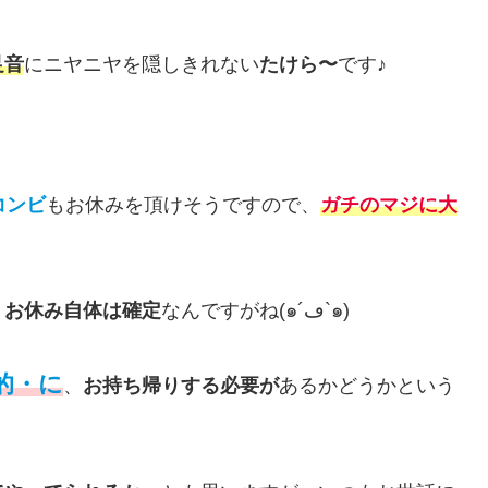
足音
にニヤニヤを隠しきれない
たけら〜
です♪
コンビ
もお休みを頂けそうですので、
ガチのマジに大
、
お休み自体は確定
なんですがね(๑´ڡ`๑)
的・に
、
お持ち帰りする必要が
あるかどうかという