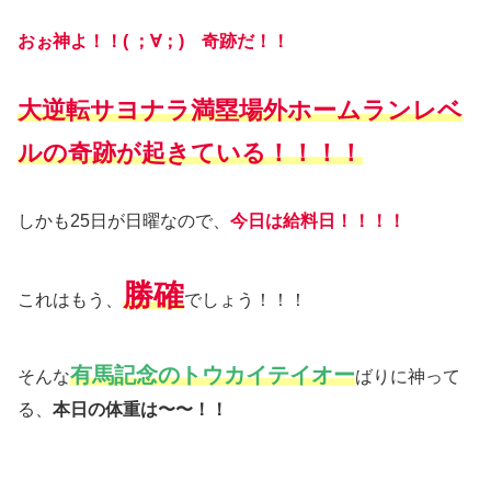
おぉ神よ！！( ；∀；) 奇跡だ！！
大逆転サヨナラ満塁場外ホームランレベ
ルの奇跡が起きている！！！！
しかも25日が日曜なので、
今日は給料日！！！！
勝確
これはもう、
でしょう！！！
有馬記念のトウカイテイオー
そんな
ばりに神って
る、
本日の体重は〜〜！！