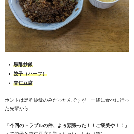
黒酢炒飯
餃子（ハーフ）
杏仁豆腐
ホントは黒酢炒飯のみだったんですが、一緒に食べに行っ
た先輩から、
「今回のトラブルの件、よぅ頑張った！！ご褒美や！！」
って餃子と杏仁豆腐を貰っちゃいました（笑）