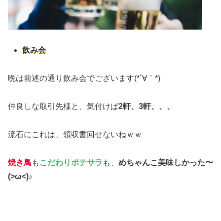
飲み会
晩は前述の通り飲み会でございます(*´∀｀*)
仲良しな取引先様と、気付けば
2軒、3軒、、、
流石にこれは、領収書回せないねｗｗ
焼き鳥
も
こだわりポテサラ
も、
めちゃんこ美味しかった〜
(>ω<)♪