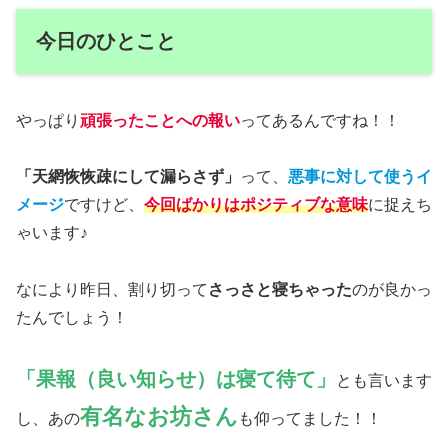
今日のひとこと
やっぱり
頑張ったことへの報い
ってあるんですね！！
「天網恢恢疎にして漏らさず」
って、
悪事に対して使うイ
メージ
ですけど、
今回ばかりはポジティブな意味
に捉えち
ゃいます♪
なにより昨日、割り切って
さっさと寝ちゃった
のが良かっ
たんでしょう！
「果報（良い知らせ）は寝て待て」
とも言います
有名なお坊さん
し、あの
も仰ってました！！