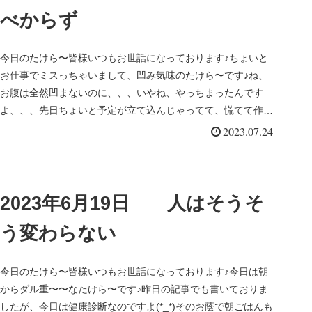
べからず
今日のたけら〜皆様いつもお世話になっております♪ちょいと
お仕事でミスっちゃいまして、凹み気味のたけら〜です♪ね、
お腹は全然凹まないのに、、、いやね、やっちまったんです
よ、、、先日ちょいと予定が立て込んじゃってて、慌てて作成
したお見積りがあっ...
2023.07.24
2023年6月19日 人はそうそ
う変わらない
今日のたけら〜皆様いつもお世話になっております♪今日は朝
からダル重〜〜なたけら〜です♪昨日の記事でも書いておりま
したが、今日は健康診断なのですよ(*_*)そのお蔭で朝ごはんも