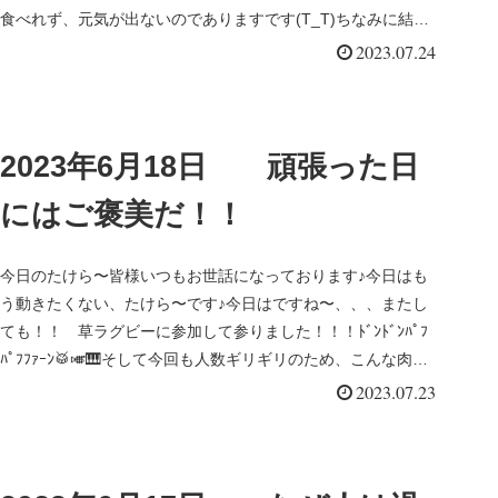
食べれず、元気が出ないのでありますです(T_T)ちなみに結果
は帰っ...
2023.07.24
2023年6月18日 頑張った日
にはご褒美だ！！
今日のたけら〜皆様いつもお世話になっております♪今日はも
う動きたくない、たけら〜です♪今日はですね〜、、、またし
ても！！ 草ラグビーに参加して参りました！！！ﾄﾞﾝﾄﾞﾝﾊﾟﾌ
ﾊﾟﾌﾌｧｰﾝ🥁🎺🎹そして今回も人数ギリギリのため、こんな肉塊
が...
2023.07.23