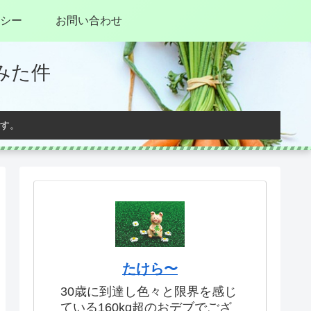
シー
お問い合わせ
みた件
す。
たけら〜
30歳に到達し色々と限界を感じ
ている160kg超のおデブでござ