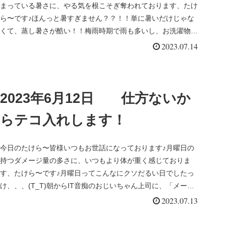
まっている暑さに、やる気を根こそぎ奪われております、たけ
ら〜です♪ほんっと暑すぎません？？！！単に暑いだけじゃな
くて、蒸し暑さが酷い！！梅雨時期で雨も多いし、お洗濯物が
乾きゃしない(~...
2023.07.14
2023年6月12日 仕方ないか
らテコ入れします！
今日のたけら〜皆様いつもお世話になっております♪月曜日の
持つダメージ量の多さに、いつもより体が重く感じておりま
す、たけら〜です♪月曜日ってこんなにクソだるい日でしたっ
け、、、(T_T)朝からIT音痴のおじいちゃん上司に、「メール
見れない！Z...
2023.07.13