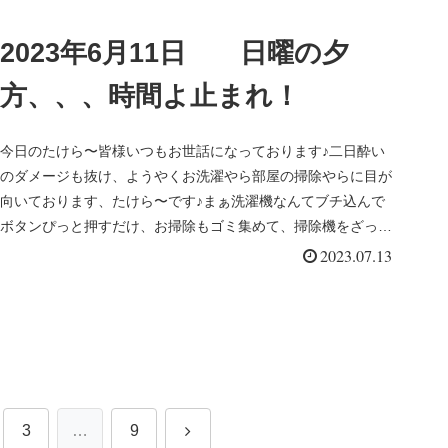
2023年6月11日 日曜の夕
方、、、時間よ止まれ！
今日のたけら〜皆様いつもお世話になっております♪二日酔い
のダメージも抜け、ようやくお洗濯やら部屋の掃除やらに目が
向いております、たけら〜です♪まぁ洗濯機なんてブチ込んで
ボタンぴっと押すだけ、お掃除もゴミ集めて、掃除機をざっと
かけるだけなので...
2023.07.13
次
3
…
9