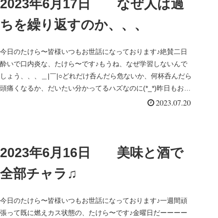
2023年6月17日 なぜ人は過
ちを繰り返すのか、、、
今日のたけら〜皆様いつもお世話になっております♪絶賛二日
酔いで口内炎な、たけら〜です♪もうね、なぜ学習しないんで
しょう、、、＿|￣|○どれだけ呑んだら危ないか、何杯呑んだら
頭痛くなるか、だいたい分かってるハズなのに(*_*)昨日もお刺
身とサ...
2023.07.20
2023年6月16日 美味と酒で
全部チャラ♫
今日のたけら〜皆様いつもお世話になっております♪一週間頑
張って既に燃えカス状態の、たけら〜です♪金曜日だーーーー