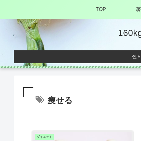
TOP
著
16
色々
痩せる
ダイエット