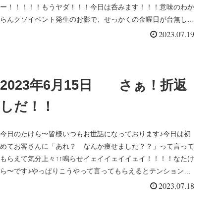
ー！！！！！もうヤダ！！！今日は呑みます！！！意味のわか
らんクソイベント発生のお影で、せっかくの金曜日が台無しで
すよ(TдT)な...
2023.07.19
2023年6月15日 さぁ！折返
しだ！！
今日のたけら〜皆様いつもお世話になっております♪今日は初
めてお客さんに「あれ？ なんか痩せました？？」って言って
もらえて気分上々↑↑鳴らせイェイイェイイェイ！！！！なたけ
ら〜です♪やっぱりこうやって言ってもらえるとテンションも
爆上がるっても...
2023.07.18