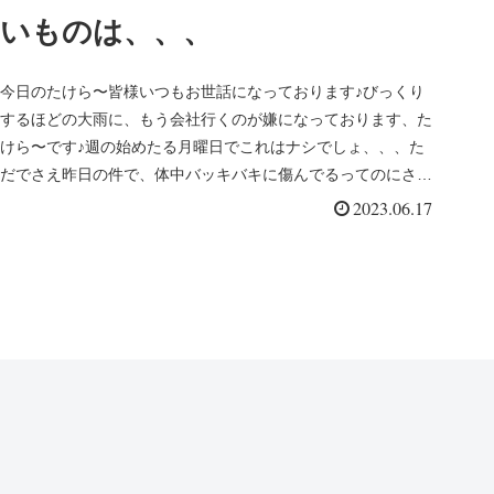
いものは、、、
今日のたけら〜皆様いつもお世話になっております♪びっくり
するほどの大雨に、もう会社行くのが嫌になっております、た
けら〜です♪週の始めたる月曜日でこれはナシでしょ、、、た
だでさえ昨日の件で、体中バッキバキに傷んでるってのにさぁ
(T_T)足も腰...
2023.06.17