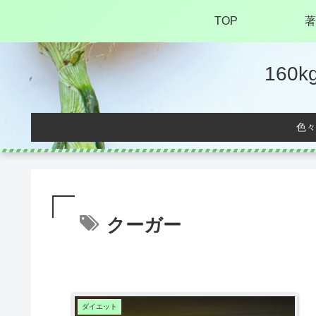
TOP
著
16
色々
クーガー
ダイエット