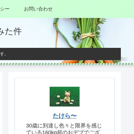
シー
お問い合わせ
みた件
す。
たけら〜
30歳に到達し色々と限界を感じ
ている160kg超のおデブでござ